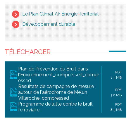
Le Plan Climat Air Énergie Territorial
Développement
durable
TÉLÉCHARGER
Plan de Prévention du Bruit dans
PDF
l'Environnement_compressed_compr
2.3 MB
essed
Résultats de campagne de mesure
PDF
autour de l'aérodrome de Melun
3.6 MB
Villaroche_compressed
Programme de lutte contre le bruit
PDF
ferroviaire
8.5 MB