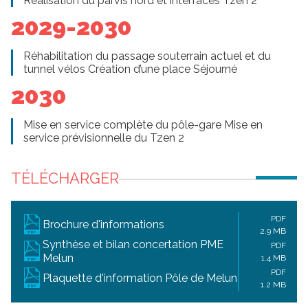
Réalisation du parvis nord et interfaces Tzen 2
2029-2030
Réhabilitation du passage souterrain actuel et du
tunnel vélos Création d’une place Séjourné
2030
Mise en service complète du pôle-gare Mise en
service prévisionnelle du Tzen 2
TÉLÉCHARGER
PDF
Brochure d'informations
2.9 MB
Synthèse et bilan concertation PME
PDF
Melun
1.4 MB
PDF
Plaquette d'information Pôle de Melun
1.2 MB