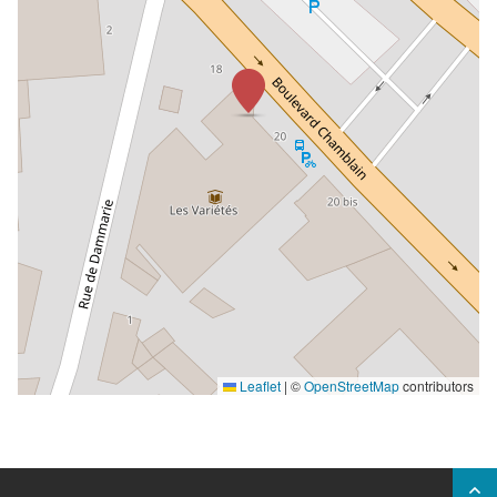
Leaflet
|
©
OpenStreetMap
contributors