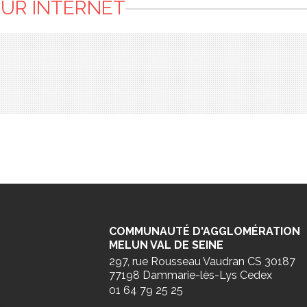
SUR INTERNET
COMMUNAUTÉ D'AGGLOMÉRATION
MELUN VAL DE SEINE
297, rue Rousseau Vaudran CS 30187
77198 Dammarie-lès-Lys Cedex
01 64 79 25 25