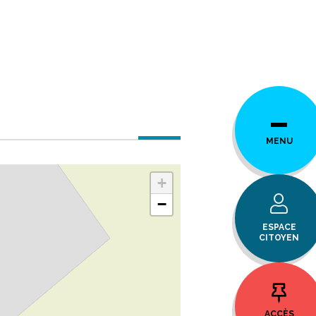
MENU
+
−
ESPACE
CITOYEN
ACCÈS