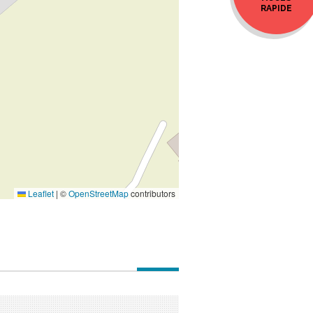
RAPIDE
Leaflet
|
©
OpenStreetMap
contributors