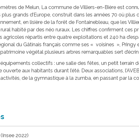
ilomètres de Melun, La commune de Villiers-en-Bière est con
 plus grands d’Europe, construit dans les années 70 où plus de
onnement, en lisière de la forêt de Fontainebleau, que les Vill
ge rural habité par des néo ruraux. Les chiffres confirment ces 
ricoles répartis entre quatre exploitations et 240 ha d’espac
égional du Gâtinais français comme ses « voisines », Pringy 
atrimoine végétal plusieurs arbres remarquables sert d’écrin a
ipements collectifs : une salle des fêtes, un petit terrain de
e ouverte aux habitants durant l’été. Deux associations, l’AVE
activités, de la gymnastique à la zumba, en passant par la co
es
 (Insee 2022)