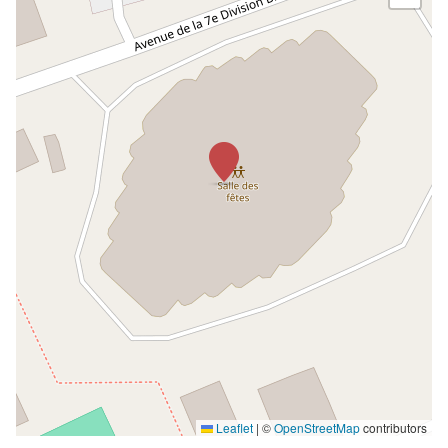
Leaflet
|
©
OpenStreetMap
contributors