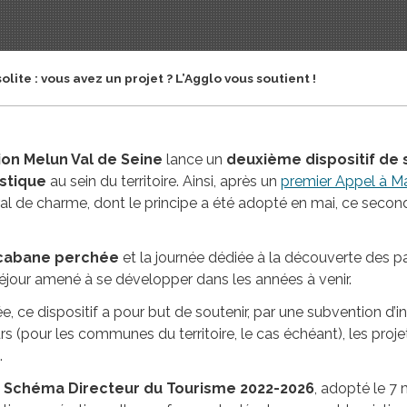
ite : vous avez un projet ? L’Agglo vous soutient !
n Melun Val de Seine
lance un
deuxième dispositif de s
stique
au sein du territoire. Ainsi, après un
premier Appel à Ma
l de charme, dont le principe a été adopté en mai, ce second 
cabane perchée
et la journée dédiée à la découverte des p
 séjour amené à se développer dans les années à venir.
, ce dispositif a pour but de soutenir, par une subvention d’i
s (pour les communes du territoire, le cas échéant), les proj
.
n
Schéma Directeur du Tourisme 2022-2026
, adopté le 7 