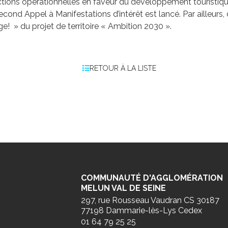
actions opérationnelles en faveur du développement touristique 
cond Appel à Manifestations d’intérêt est lancé. Par ailleurs,
e! » du projet de territoire « Ambition 2030 ».
RETOUR À LA LISTE
COMMUNAUTÉ D'AGGLOMÉRATION
MELUN VAL DE SEINE
297, rue Rousseau Vaudran CS 30187
77198 Dammarie-lès-Lys Cedex
01 64 79 25 25