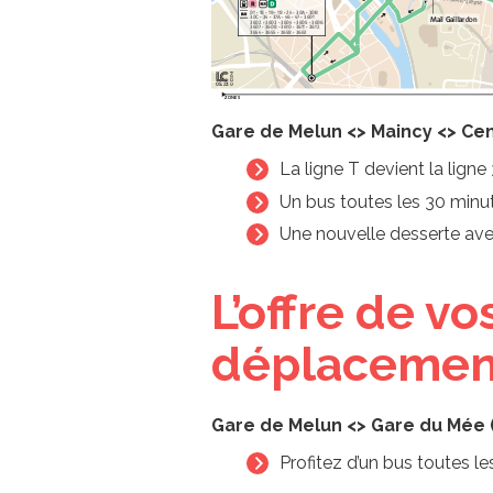
Gare de Melun <> Maincy <> Ce
La ligne T devient la lign
Un bus toutes les 30 minu
Une nouvelle desserte avec
L’offre de v
déplacement
Gare de Melun <> Gare du Mée 
Profitez d’un bus toutes l