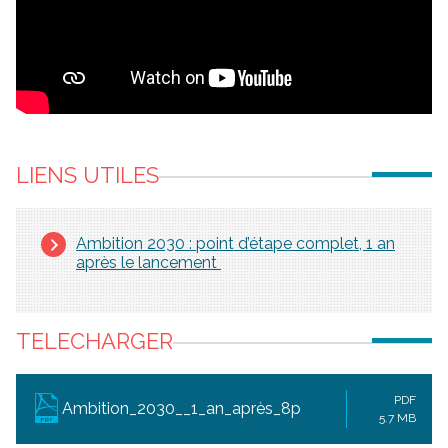
LIENS UTILES
Ambition 2030 : point d’étape complet, 1 an
après le lancement
TELECHARGER
PDF
Ambition_2030__1_an_après_8p
5.7 MB