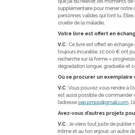
que j’ai dû relever, les moments de 
supplémentaire pour mener notre c
personnes valides qui l’ont lu. Ell
cruelle de la maladie.
Votre livre est offert en échan
V.C
: Ce livre est offert en échang
toujours incurable. 10 000 € ont pu
recherche sur la forme « progressiv
dégradation longue, graduelle et 
Où se procurer un exemplaire
V.C
: Vous pouvez vous rendre à l’o
est aussi possible de commander e
l’adresse
sep.pmpp@gmail.com
. 
Avez-vous d’autres projets pour
V.C
: Je viens tout juste de publier
intime et au ton enjoué, un autre