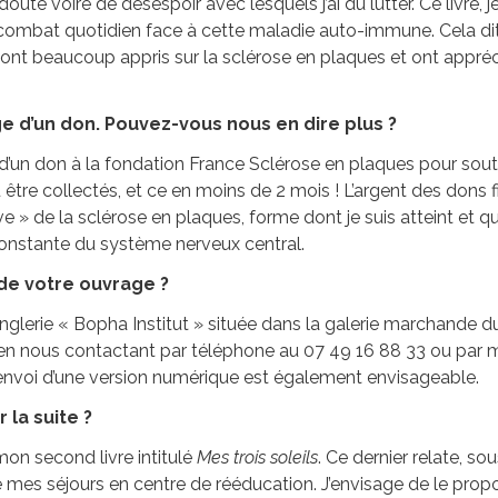
doute voire de désespoir avec lesquels j’ai dû lutter. Ce livre
ombat quotidien face à cette maladie auto-immune. Cela dit
es ont beaucoup appris sur la sclérose en plaques et ont appréc
ge d’un don. Pouvez-vous nous en dire plus ?
e d’un don à la fondation France Sclérose en plaques pour sout
 être collectés, et ce en moins de 2 mois ! L’argent des dons f
e » de la sclérose en plaques, forme dont je suis atteint et qu
constante du système nerveux central.
 de votre ouvrage ?
nglerie « Bopha Institut » située dans la galerie marchande du
n nous contactant par téléphone au 07 49 16 88 33 ou par m
L’envoi d’une version numérique est également envisageable.
 la suite ?
 mon second livre intitulé
Mes trois soleils
. Ce dernier relate, s
 de mes séjours en centre de rééducation. J’envisage de le p