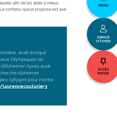
alades afin de les aider à mieux
MENU
. Le contenu que je propose est axé
ESPACE
CITOYEN
pontaine, avait évoqué
s Jeux Olympiques de
d’Alzheimer. Après avoir
ACCÈS
echerche Alzheimer,
RAPIDE
djaro (5895m) pour mettre
/laurencecouturier3