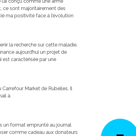
, je l’ai conçu comme une arme
, ce sont majoritairement des
ié ma positivité face à l’évolution
enir la recherche sur cette maladie,
inance aujourd’hui un projet de
i est caractérisée par une
 Carrefour Market de Rubelles. Il
ail à
ous un format emprunté au journal
roposer comme cadeau aux donateurs