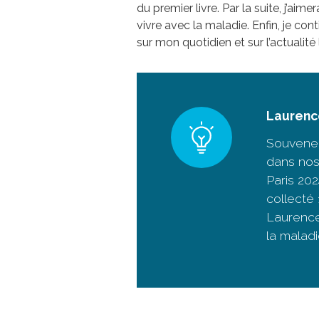
du premier livre. Par la suite, j’ai
vivre avec la maladie. Enfin, je c
sur mon quotidien et sur l’actualité
Laurence
Souvenez
dans nos
Paris 20
collecté
Laurence
la maladi