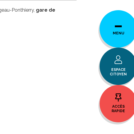
geau-Ponthierry,
gare de
MENU
ESPACE
CITOYEN
ACCÈS
RAPIDE