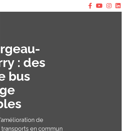
argeau-
ry : des
e bus
age
bles
l’amélioration de
es transports en commun