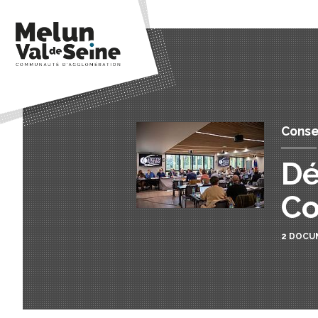
Conse
Dé
Co
2 DOCU