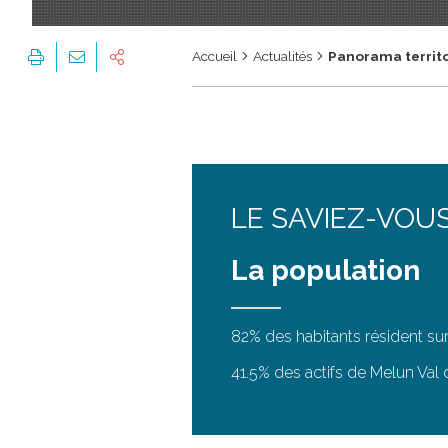
Accueil
Actualités
Panorama territor
LE SAVIEZ-VOUS
La population
82% des habitants résident su
41.5% des actifs de Melun Val de