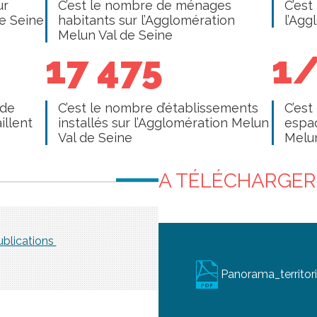
ur
C’est le nombre de ménages
C’est
de Seine
habitants sur l’Agglomération
l’Agg
Melun Val de Seine
17 475
1
 de
C’est le nombre d’établissements
C’est
illent
installés sur l’Agglomération Melun
espac
Val de Seine
Melun
A TÉLÉCHARGER
ublications
Panorama_territo