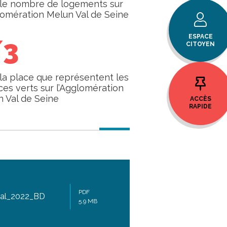
 le nombre de logements sur
lomération Melun Val de Seine
ESPACE
/3
CITOYEN
 la place que représentent les
es verts sur l’Agglomération
 Val de Seine
ACCÈS
RAPIDE
PDF
rial_2022_BD
5.9 MB