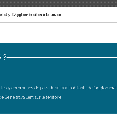
ial 5 : l’Agglomération à la loupe
 ?
r les 5 communes de plus de 10 000 habitants de l’agglomérat
 Seine travaillent sur le territoire.