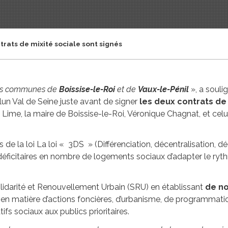
rats de mixité sociale sont signés
 les communes de
Boissise-le-Roi
et de
Vaux-le-Pénil
», a souli
 Val de Seine juste avant de signer
les deux contrats de 
 Lime, la maire de Boissise-le-Roi, Véronique Chagnat, et celu
s de la loi La loi « 3DS » (Différenciation, décentralisation, d
icitaires en nombre de logements sociaux d’adapter le rythm
 Solidarité et Renouvellement Urbain (SRU) en établissant
de no
n matière d’actions foncières, d’urbanisme, de programmation
ifs sociaux aux publics prioritaires.