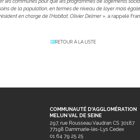
 les communes pour que les programmes de logements sociaux
esoins de la population, en termes de niveau de loyer mais éga
Président en charge de l’Habitat, Olivier Delmer
», a rappelé Fran
RETOUR À LA LISTE
COMMUNAUTÉ D'AGGLOMÉRATION
MELUN VAL DE SEINE
297, rue Rousseau Vaudran CS 30187
77198 Dammarie-lès-Lys Cedex
01 64 79 25 25