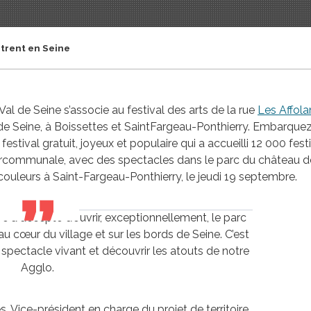
ntrent en Seine
 de Seine s’associe au festival des arts de la rue
Les Affola
 de Seine, à Boissettes et SaintFargeau-Ponthierry. Embarque
tival gratuit, joyeux et populaire qui a accueilli 12 000 festi
rcommunale, avec des spectacles dans le parc du château de 
couleurs à Saint-Fargeau-Ponthierry, le jeudi 19 septembre.
e a accepté d’ouvrir, exceptionnellement, le parc
au cœur du village et sur les bords de Seine. C’est
u spectacle vivant et découvrir les atouts de notre
Agglo.
s, Vice-président en charge du projet de territoire