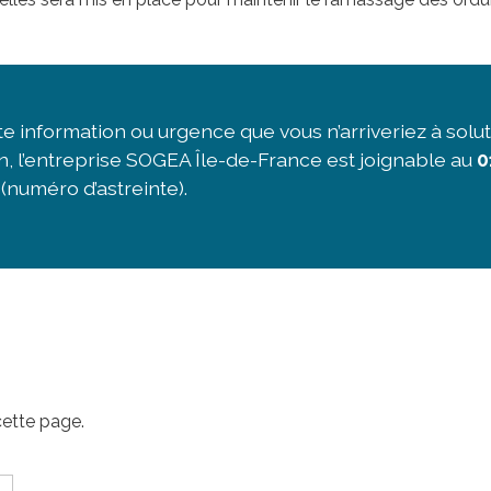
te information ou urgence que vous n’arriveriez à solu
in, l’entreprise SOGEA Île-de-France est joignable au
0
(numéro d’astreinte).
cette page.