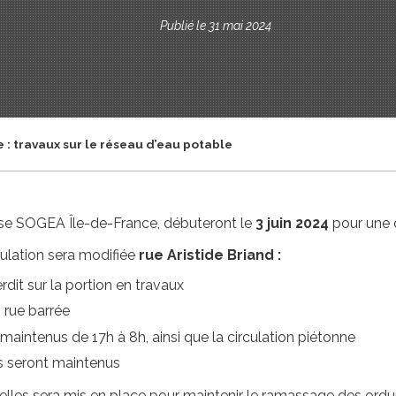
Publié le 31 mai 2024
 : travaux sur le réseau d’eau potable
rise SOGEA Île-de-France, débuteront le
3 juin 2024
pour une 
rculation sera modifiée
rue Aristide Briand :
dit sur la portion en travaux
 rue barrée
maintenus de 17h à 8h, ainsi que la circulation piétonne
 seront maintenus
elles sera mis en place pour maintenir le ramassage des ordu