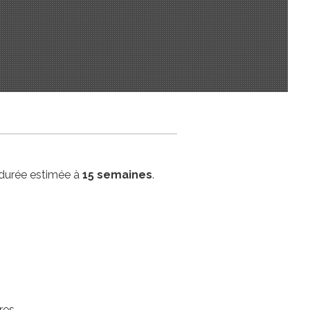
durée estimée à
15 semaines
.
res.