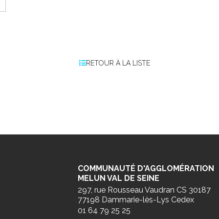
RETOUR À LA LISTE
COMMUNAUTÉ D'AGGLOMÉRATION
MELUN VAL DE SEINE
297, rue Rousseau Vaudran CS 30187
77198 Dammarie-lès-Lys Cedex
01 64 79 25 25