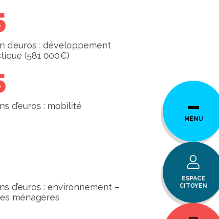
5
on d’euros : développement
stique (581 000€)
5
ons d’euros : mobilité
MENU
ESPACE
ons d’euros : environnement –
CITOYEN
res ménagères