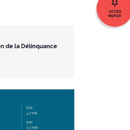
ACCÈS
RAPIDE
ion de la Délinquance
PDF
4.7 MB
PDF
2.2 MB