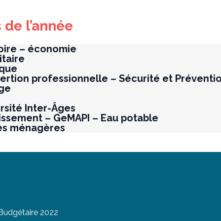
 de l’année
oire – économie
taire
ique
Insertion professionnelle – Sécurité et Prévent
age
rsité Inter-Âges
issement – GeMAPI – Eau potable
es ménagères
 Budgétaire 2022