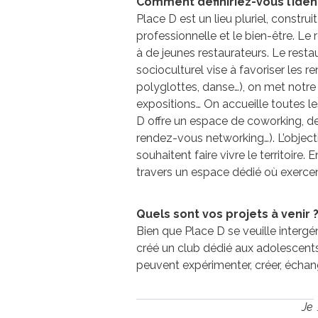
Comment définiriez-vous l’ident
Place D est un lieu pluriel, constru
professionnelle et le bien-être. Le
à de jeunes restaurateurs. Le resta
socioculturel vise à favoriser les r
polyglottes, danse…), on met notre 
expositions… On accueille toutes l
D offre un espace de coworking, d
rendez-vous networking…). L’objec
souhaitent faire vivre le territoire.
travers un espace dédié où exerce
Quels sont vos projets à venir 
Bien que Place D se veuille interg
créé un club dédié aux adolescents,
peuvent expérimenter, créer, échang
Je 