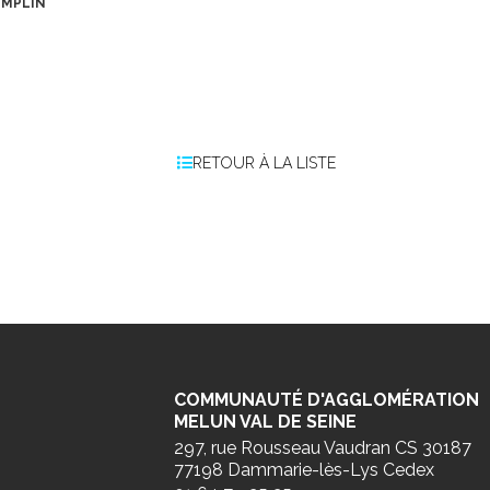
EMPLIN
RETOUR À LA LISTE
COMMUNAUTÉ D'AGGLOMÉRATION
MELUN VAL DE SEINE
297, rue Rousseau Vaudran CS 30187
77198 Dammarie-lès-Lys Cedex