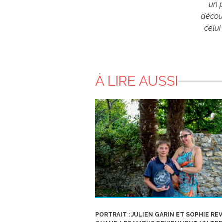
un p
découv
celu
À LIRE AUSSI
PORTRAIT : JULIEN GARIN ET SOPHIE REV