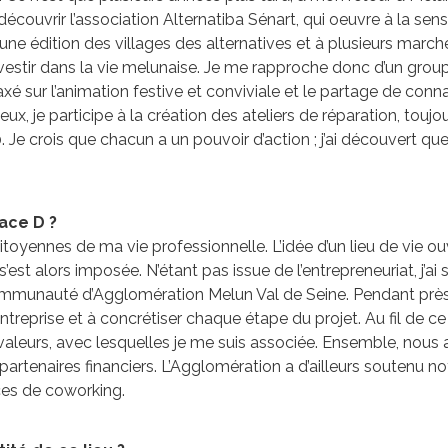
découvrir l’association Alternatiba Sénart, qui oeuvre à la sens
à une édition des villages des alternatives et à plusieurs mar
estir dans la vie melunaise. Je me rapproche donc d’un grou
axé sur l’animation festive et conviviale et le partage de conn
, je participe à la création des ateliers de réparation, toujour
 Je crois que chacun a un pouvoir d’action ; j’ai découvert que
ace D ?
itoyennes de ma vie professionnelle. L’idée d’un lieu de vie o
s’est alors imposée. N’étant pas issue de l’entrepreneuriat, j’
la Communauté d’Agglomération Melun Val de Seine. Pendant près 
treprise et à concrétiser chaque étape du projet. Au fil de ce 
eurs, avec lesquelles je me suis associée. Ensemble, nous avo
partenaires financiers. L’Agglomération a d’ailleurs soutenu n
ces de coworking.