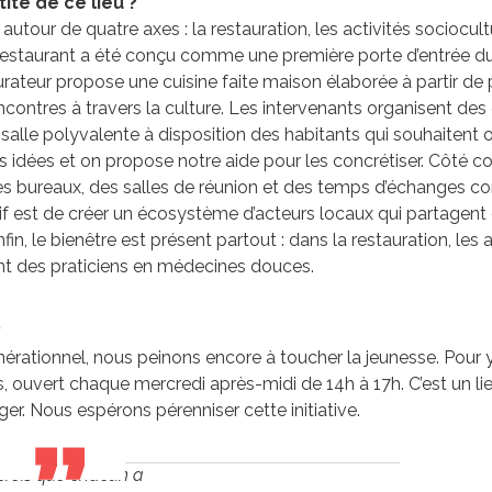
ité de ce lieu ?
it autour de quatre axes : la restauration, les activités socioc
 restaurant a été conçu comme une première porte d’entrée du 
urateur propose une cuisine faite maison élaborée à partir de 
encontres à travers la culture. Les intervenants organisent des 
salle polyvalente à disposition des habitants qui souhaitent 
es idées et on propose notre aide pour les concrétiser. Côté
es bureaux, des salles de réunion et des temps d’échanges co
tif est de créer un écosystème d’acteurs locaux qui partage
 Enfin, le bienêtre est présent partout : dans la restauration, le
nt des praticiens en médecines douces.
?
énérationnel, nous peinons encore à toucher la jeunesse. Pou
 ouvert chaque mercredi après-midi de 14h à 17h. C’est un lieu
er. Nous espérons pérenniser cette initiative.
crois que chacun a