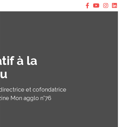
if à la
eu
rectrice et cofondatrice
azine Mon agglo n°76