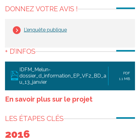
DONNEZ VOTRE AVIS !
L’enquête publique
+ D’INFOS
IDFM_Melun-
PDF
dossier_d_information_EP_VF2_BD_a
1.1 MB
u_13_janvier
En savoir plus sur le projet
LES ÉTAPES CLÉS
2016