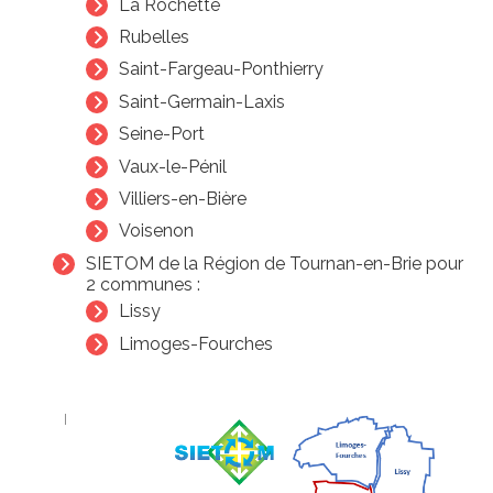
La Rochette
Rubelles
Saint-Fargeau-Ponthierry
Saint-Germain-Laxis
Seine-Port
Vaux-le-Pénil
Villiers-en-Bière
Voisenon
SIETOM de la Région de Tournan-en-Brie pour
2 communes :
Lissy
Limoges-Fourches