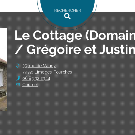
RECHERCHER
Le Cottage (Domai
/ Grégoire et Justi
35, rue de Mauny
77550 Limoges-Fourches
06.83.32.29.14
Courriel