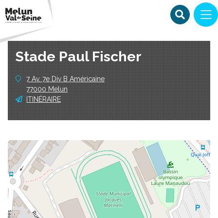
Stade Paul Fischer
7 Av. 7e Div B Américaine
77000 Melun
ITINÉRAIRE