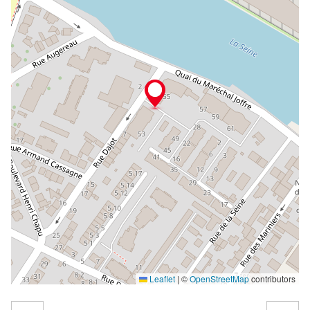
Leaflet
|
©
OpenStreetMap
contributors