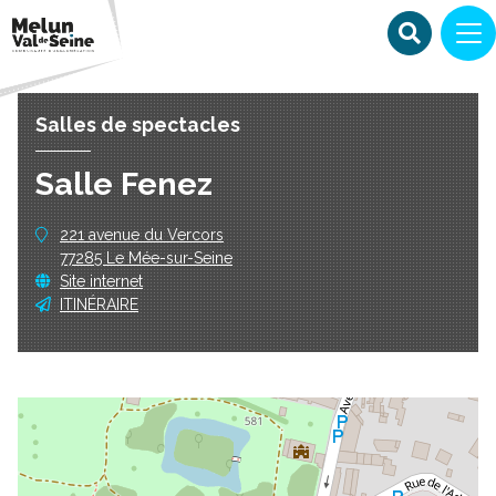
Salles de spectacles
Salle Fenez
221 avenue du Vercors
77285 Le Mée-sur-Seine
Site internet
ITINÉRAIRE