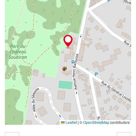
Leaflet
|
©
OpenStreetMap
contributors