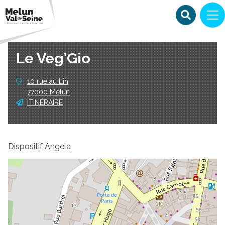
Le Veg’Gio
10 rue au Lin
77000 Melun
ITINÉRAIRE
Dispositif Angela