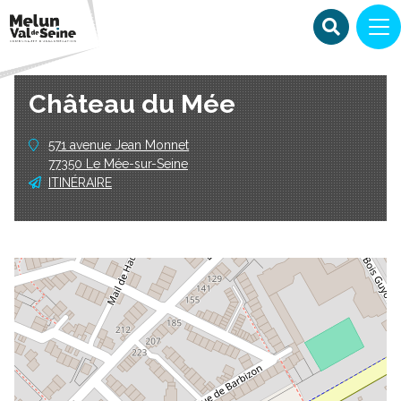
Château du Mée
571 avenue Jean Monnet
77350 Le Mée-sur-Seine
ITINÉRAIRE